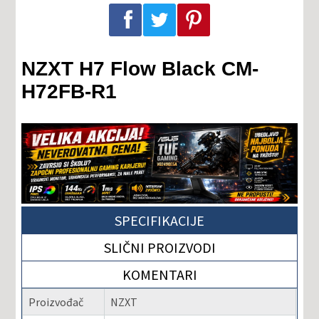
Podeli na Facebook-u
Podeli na Twitter-u
Podeli na Pinterest-u
NZXT H7 Flow Black CM-
H72FB-R1
SPECIFIKACIJE
SLIČNI PROIZVODI
KOMENTARI
Proizvođač
NZXT