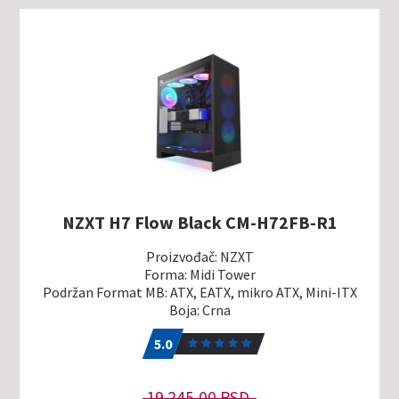
NZXT H7 Flow Black CM-H72FB-R1
Proizvođač: NZXT
Forma: Midi Tower
Podržan Format MB: ATX, EATX, mikro ATX, Mini-ITX
Boja: Crna
5.0
1
5.0
19.245,00 RSD