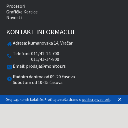
Procesori
Grafičke Kartice
Novosti
KONTAKT INFORMACIJE
Adresa:
Kumanovska 14, Vračar
Telefoni:
011/41-14-700
011/41-14-800
Email:
prodaja@monitor.rs
Radnim danima od 09-20 časova
Subotom od 10-15 časova
facebook
twitter
pinterest
instagram
youtube
×
Ovaj sajt koristi kolačiće. Pročitajte našu stranu o
politici privatnosti
.
Prikazane cene su sa uračunatim PDV-om. Plaćanje
se vrši isključivo u RSD. Monitor System se
maksimalno trudi da sve opise, slike i cene što je
moguće tačnije prikaže. Uključujući sve resurse, a