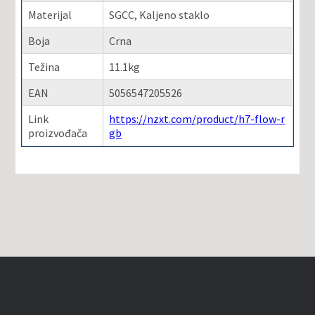
Materijal
SGCC, Kaljeno staklo
Boja
Crna
Težina
11.1kg
EAN
5056547205526
Link
https://nzxt.com/product/h7-flow-r
proizvođača
gb