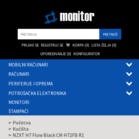
Pretraga
PRIJAVI SE
REGISTRUJ SE
KORPA (
0
)
LISTA ŽELJA (
0
)
UPOREĐIVANJE (
0
)
KONFIGURATOR
MOBILNI RAČUNARI
OTVOR
RAČUNARI
PODME
OTVOR
PERIFERIJE I OPREMA
PODME
OTVOR
POTROŠAČKA ELEKTRONIKA
PODME
OTVOR
MONITORI
PODME
ŠTAMPAČI
Početna
Kućišta
NZXT H7 Flow Black CM H72FB R1