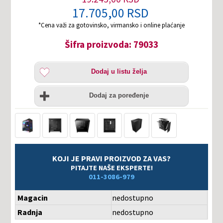
17.705,00 RSD
*Cena važi za gotovinsko, virmansko i online plaćanje
Šifra proizvoda: 79033
Dodaj
Dodaj u listu želja
u
listu
Uporedi
želja
Dodaj za poređenje
KOJI JE PRAVI PROIZVOD ZA VAS?
PITAJTE NAŠE EKSPERTE!
011-3086-979
Magacin
nedostupno
Radnja
nedostupno