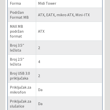
Forma
Midi Tower
Podržan
ATX, EATX, mikro ATX, Mini-ITX
Format MB
MAX MB
podržan
ATX
format
Broj 3.5"
2
ležista
Broj 2.5"
4
ležista
Broj USB 3.0
2
priključaka
Priključak za
Da
mikrofon
Priključak za
Da
slušalice