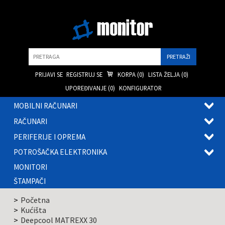
Pretraga
PRIJAVI SE
REGISTRUJ SE
KORPA (
0
)
LISTA ŽELJA (
0
)
UPOREĐIVANJE (
0
)
KONFIGURATOR
MOBILNI RAČUNARI
OTVOR
RAČUNARI
PODME
OTVOR
PERIFERIJE I OPREMA
PODME
OTVOR
POTROŠAČKA ELEKTRONIKA
PODME
OTVOR
MONITORI
PODME
ŠTAMPAČI
Početna
Kućišta
Deepcool MATREXX 30