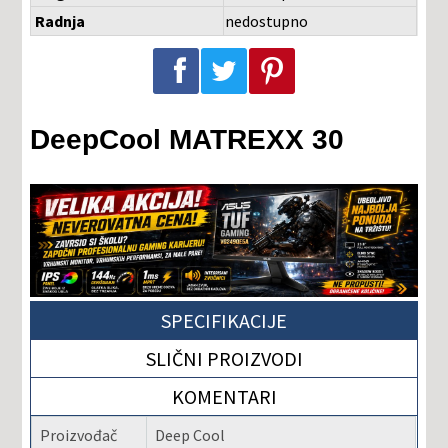
Radnja
nedostupno
Podeli na Facebook-u
Podeli na Twitter-u
Podeli na Pinterest-u
DeepCool MATREXX 30
SPECIFIKACIJE
SLIČNI PROIZVODI
KOMENTARI
Proizvođač
Deep Cool