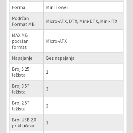
Forma
Mini Tower
Podržan
Micro-ATX, DTX, Mini-DTX, Mini-ITX
Format MB
MAX MB
podržan
Micro-ATX
format
Napajanje
Bez napajanja
Broj 5.25"
1
ležista
Broj 3.5"
3
ležista
Broj 2.5"
2
ležista
Broj USB 2.0
1
priključaka