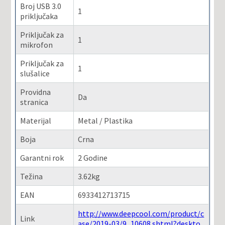
Broj USB 3.0
1
priključaka
Priključak za
1
mikrofon
Priključak za
1
slušalice
Providna
Da
stranica
Materijal
Metal / Plastika
Boja
Crna
Garantni rok
2 Godine
Težina
3.62kg
EAN
6933412713715
http://www.deepcool.com/product/c
Link
ase/2019-03/9_10608.shtml?deskto