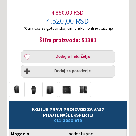
4.860,00 RSD
4.520,00 RSD
*Cena važi za gotovinsko, virmansko i online plaćanje
Šifra proizvoda: 51381
Dodaj
Dodaj u listu želja
u
listu
Uporedi
želja
Dodaj za poređenje
KOJI JE PRAVI PROIZVOD ZA VAS?
PITAJTE NAŠE EKSPERTE!
011-3086-979
Magacin
nedostupno