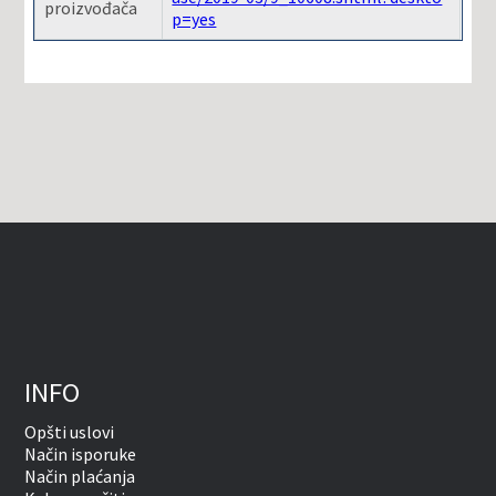
proizvođača
p=yes
INFO
Opšti uslovi
Način isporuke
Način plaćanja