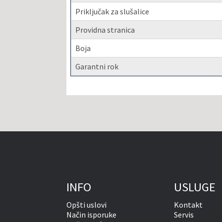
Priključak za slušalice
Providna stranica
Boja
Garantni rok
INFO
USLUGE
Opšti uslovi
Kontakt
Način isporuke
Servis