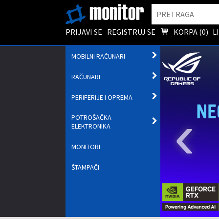
Pretraga
PRIJAVI SE
REGISTRUJ SE
KORPA (
0
)
L
OTVORI
MOBILNI RAČUNARI
PODMENI
OTVORI
RAČUNARI
PODMENI
OTVORI
PERIFERIJE I OPREMA
PODMENI
‹
POTROŠAČKA
OTVORI
ELEKTRONIKA
PODMENI
MONITORI
ŠTAMPAČI