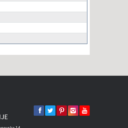
facebook
twitter
pinterest
instagram
youtube
IJE
novska 14,