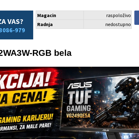
Magacin
raspoloživo
ZA VAS?
Radnja
nedostupno
3086-979
2WA3W-RGB bela