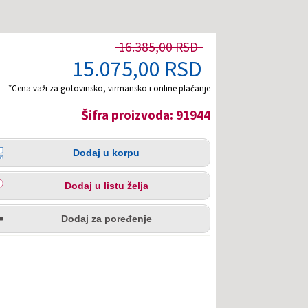
16.385,00 RSD
15.075,00 RSD
*Cena važi za gotovinsko, virmansko i online plaćanje
Šifra proizvoda: 91944
čina
aj
Dodaj u korpu
pu
aj
Dodaj u listu želja
u
redi
a
Dodaj za poređenje