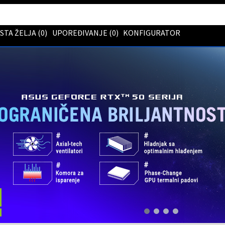
ISTA ŽELJA (
0
)
UPOREĐIVANJE (
0
)
KONFIGURATOR