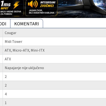
ODI
KOMENTARI
Cougar
Midi Tower
ATX, Micro-ATX, Mini-ITX
ATX
Napajanje nije uključeno
2
2
4
1