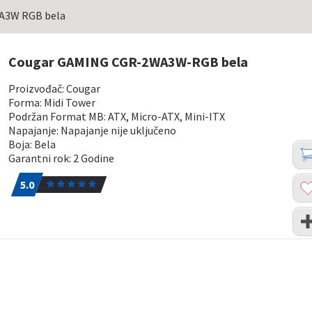
A3W RGB bela
Cougar GAMING CGR-2WA3W-RGB bela
Proizvođač: Cougar
Forma: Midi Tower
Podržan Format MB: ATX, Micro-ATX, Mini-ITX
Napajanje: Napajanje nije uključeno
Boja: Bela
Koli
Dod
Garantni rok: 2 Godine
u
5.0
1
kor
Dod
5.0
u
list
Upo
želj