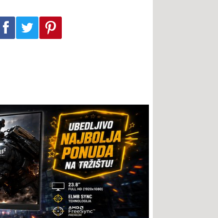
Podeli na Facebook-u
Podeli na Twitter-u
Podeli na Pinterest-u