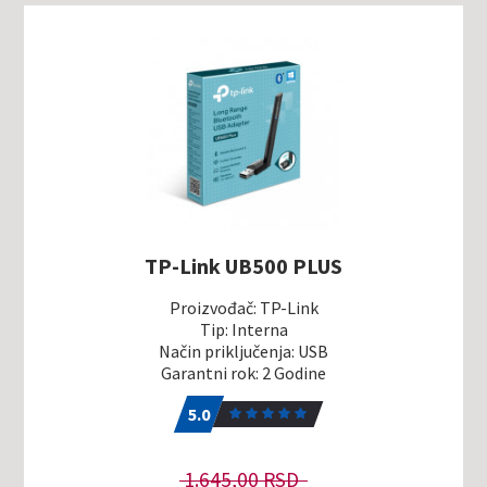
TP-Link UB500 PLUS
Proizvođač: TP-Link
Tip: Interna
Način priključenja: USB
Garantni rok: 2 Godine
5.0
1
5.0
1.645,00 RSD