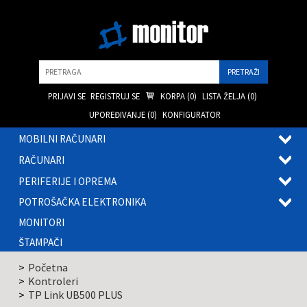
Pretraga
PRIJAVI SE
REGISTRUJ SE
KORPA (
0
)
LISTA ŽELJA (
0
)
UPOREĐIVANJE (
0
)
KONFIGURATOR
MOBILNI RAČUNARI
OTVOR
RAČUNARI
PODME
OTVOR
PERIFERIJE I OPREMA
PODME
OTVOR
POTROŠAČKA ELEKTRONIKA
PODME
OTVOR
MONITORI
PODME
ŠTAMPAČI
Početna
Kontroleri
TP Link UB500 PLUS