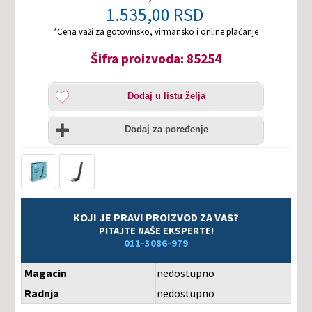
1.535,00 RSD
*Cena važi za gotovinsko, virmansko i online plaćanje
Šifra proizvoda: 85254
Dodaj
Dodaj u listu želja
u
listu
Uporedi
želja
Dodaj za poređenje
KOJI JE PRAVI PROIZVOD ZA VAS?
PITAJTE NAŠE EKSPERTE!
011-3086-979
Magacin
nedostupno
Radnja
nedostupno