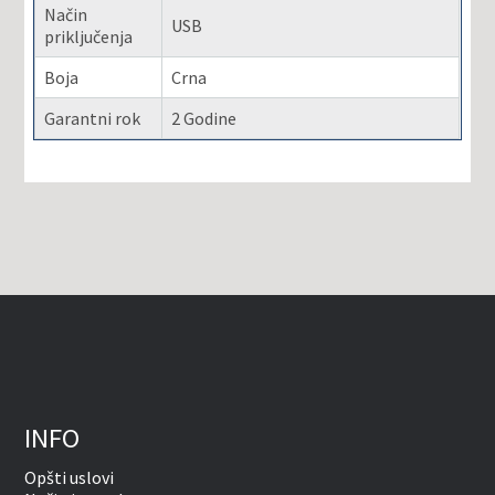
Način
USB
priključenja
Boja
Crna
Garantni rok
2 Godine
INFO
Opšti uslovi