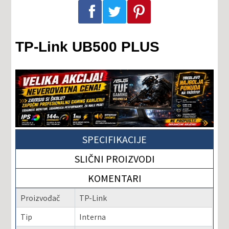
Podeli na Facebook-u
Podeli na Twitter-u
Podeli na Pinterest-u
TP-Link UB500 PLUS
SPECIFIKACIJE
SLIČNI PROIZVODI
KOMENTARI
Proizvođač
TP-Link
Tip
Interna