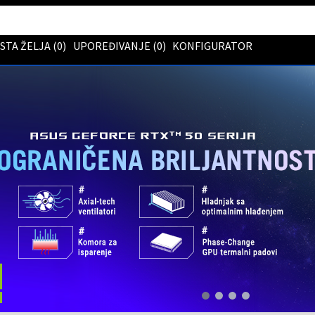
ISTA ŽELJA (
0
)
UPOREĐIVANJE (
0
)
KONFIGURATOR