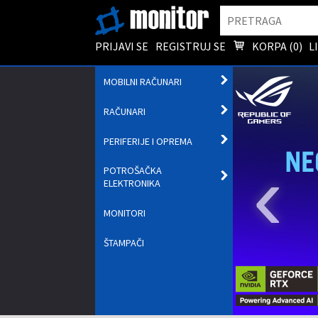
Pretraga
PRIJAVI SE
REGISTRUJ SE
KORPA (
0
)
L
OTVORI
MOBILNI RAČUNARI
PODMENI
OTVORI
RAČUNARI
PODMENI
OTVORI
PERIFERIJE I OPREMA
PODMENI
‹
POTROŠAČKA
OTVORI
ELEKTRONIKA
PODMENI
MONITORI
ŠTAMPAČI