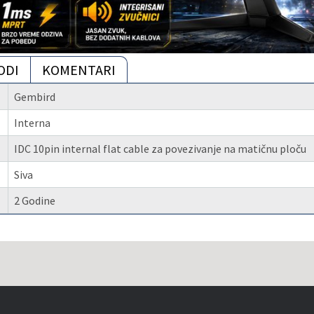
ODI
KOMENTARI
Gembird
Interna
IDC 10pin internal flat cable za povezivanje na matičnu ploču
Siva
2 Godine