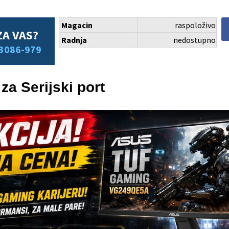
Magacin
raspoloživo
ZA VAS?
Radnja
nedostupno
3086-979
a Serijski port