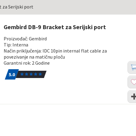
za Serijski port
Gembird DB-9 Bracket za Serijski port
Proizvođač: Gembird
Tip: Interna
Način priključenja: IDC 10pin internal flat cable za
povezivanje na matičnu ploču
Garantni rok: 2 Godine
Koli
Dod
5.0
1
u
5.0
kor
Dod
u
list
Upo
želj