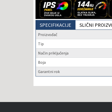
SPECIFIKACIJE
SLIČNI PROIZV
Proizvođač
Tip
Način priključenja
Boja
Garantni rok