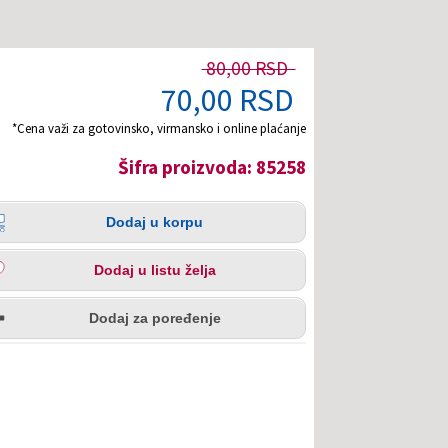
80,00 RSD
70,00 RSD
*Cena važi za gotovinsko, virmansko i online plaćanje
Šifra proizvoda: 85258
čina
aj
Dodaj u korpu
pu
aj
Dodaj u listu želja
u
redi
a
Dodaj za poređenje