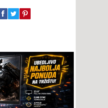
Podeli na Facebook-u
Podeli na Twitter-u
Podeli na Pinterest-u