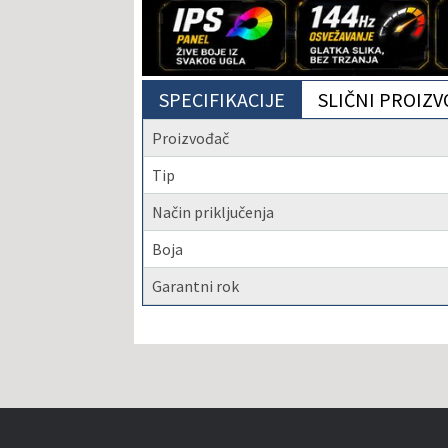
SPECIFIKACIJE
SLIČNI PROIZV
Proizvođač
Tip
Način priključenja
Boja
Garantni rok