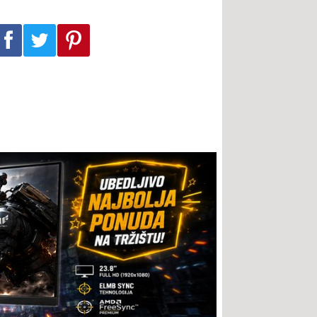
Podeli na Facebook-u
Podeli na Twitter-u
Podeli na Pinterest-u