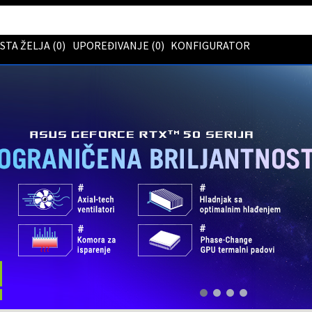
ISTA ŽELJA (
0
)
UPOREĐIVANJE (
0
)
KONFIGURATOR