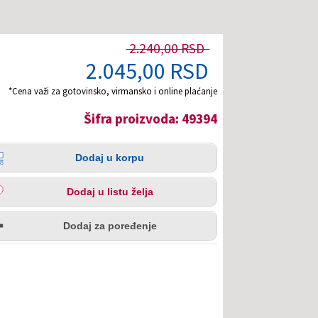
2.240,00 RSD
2.045,00 RSD
*Cena važi za gotovinsko, virmansko i online plaćanje
Šifra proizvoda: 49394
čina
aj
Dodaj u korpu
pu
aj
Dodaj u listu želja
u
redi
a
Dodaj za poređenje