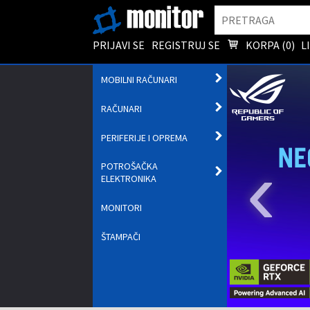
Pretraga
PRIJAVI SE
REGISTRUJ SE
KORPA (
0
)
L
OTVORI
MOBILNI RAČUNARI
PODMENI
OTVORI
RAČUNARI
PODMENI
OTVORI
PERIFERIJE I OPREMA
PODMENI
‹
POTROŠAČKA
OTVORI
ELEKTRONIKA
PODMENI
MONITORI
ŠTAMPAČI