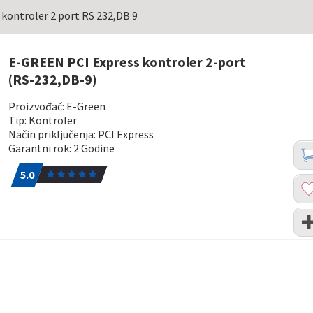
kontroler 2 port RS 232,DB 9
E-GREEN PCI Express kontroler 2-port
(RS-232,DB-9)
Proizvođač: E-Green
Tip: Kontroler
Način priključenja: PCI Express
Koli
Dod
Garantni rok: 2 Godine
u
5.0
2
kor
5.0
Dod
u
list
Upo
želj