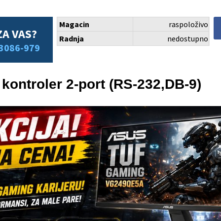
Magacin
raspoloživo
ZA VAS?
Radnja
nedostupno
3086-979
ontroler 2-port (RS-232,DB-9)