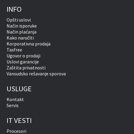
INFO
Opšti uslovi
Način isporuke
Način plaćanja
Kako naručiti
Korporativna prodaja
Taxfree
Ugovor o prodaji
Uslovi garancije
Zaštita privatnosti
Vansudsko rešavanje sporova
USLUGE
Kontakt
Servis
IT VESTI
Procesori