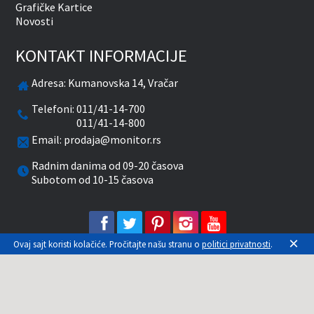
Grafičke Kartice
Novosti
KONTAKT INFORMACIJE
Adresa:
Kumanovska 14, Vračar
Telefoni:
011/41-14-700
011/41-14-800
Email:
prodaja@monitor.rs
Radnim danima od 09-20 časova
Subotom od 10-15 časova
facebook
twitter
pinterest
instagram
youtube
×
Ovaj sajt koristi kolačiće. Pročitajte našu stranu o
politici privatnosti
.
Prikazane cene su sa uračunatim PDV-om. Plaćanje
se vrši isključivo u RSD. Monitor System se
maksimalno trudi da sve opise, slike i cene što je
moguće tačnije prikaže. Uključujući sve resurse, a
zbog komplikovanosti sistema online prodaje, ne
možemo garantovati da su svi podaci na našem