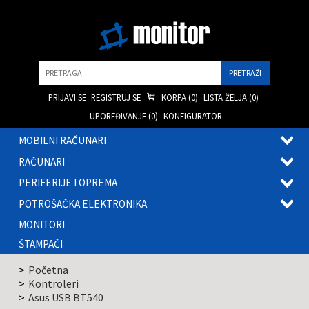
Pretraga
PRIJAVI SE
REGISTRUJ SE
KORPA (
0
)
LISTA ŽELJA (
0
)
UPOREĐIVANJE (
0
)
KONFIGURATOR
MOBILNI RAČUNARI
OTVOR
RAČUNARI
PODME
OTVOR
PERIFERIJE I OPREMA
PODME
OTVOR
POTROŠAČKA ELEKTRONIKA
PODME
OTVOR
MONITORI
PODME
ŠTAMPAČI
Početna
Kontroleri
Asus USB BT540