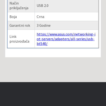
Način
USB 2.0
priključenja
Boja
Crna
Garantni rok
3 Godine
https://www.asus.com/networking-i
Link
ot-servers/adapters/all-series/usb-
proizvođača
bt540/