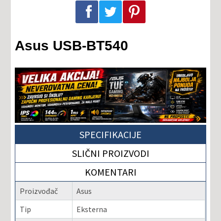
Podeli na Facebook-u
Podeli na Twitter-u
Podeli na Pinterest-u
Asus USB-BT540
SPECIFIKACIJE
SLIČNI PROIZVODI
KOMENTARI
Proizvođač
Asus
Tip
Eksterna