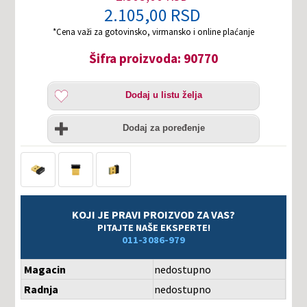
2.105,00 RSD
*Cena važi za gotovinsko, virmansko i online plaćanje
Šifra proizvoda: 90770
Dodaj
Dodaj u listu želja
u
listu
Uporedi
želja
Dodaj za poređenje
KOJI JE PRAVI PROIZVOD ZA VAS?
PITAJTE NAŠE EKSPERTE!
011-3086-979
Magacin
nedostupno
Radnja
nedostupno