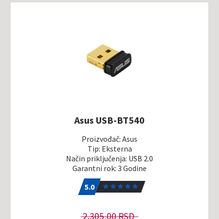
Asus USB-BT540
Proizvođač: Asus
Tip: Eksterna
Način priključenja: USB 2.0
Garantni rok: 3 Godine
5.0
1
5.0
2.305,00 RSD