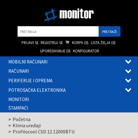
Pretraga
PRIJAVI SE
REGISTRUJ SE
KORPA (
0
)
LISTA ŽELJA (
0
)
UPOREĐIVANJE (
0
)
KONFIGURATOR
MOBILNI RAČUNARI
OTVOR
RAČUNARI
PODME
OTVOR
PERIFERIJE I OPREMA
PODME
OTVOR
POTROŠAČKA ELEKTRONIKA
PODME
OTVOR
MONITORI
PODME
ŠTAMPAČI
Početna
Klima uređaji
Profilocool CSD 12 12000BTU