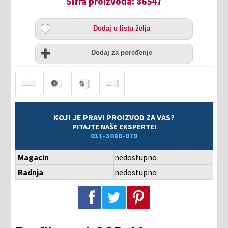
Šifra proizvoda: 86547
Dodaj
Dodaj u listu želja
u
listu
Uporedi
želja
Dodaj za poređenje
KOJI JE PRAVI PROIZVOD ZA VAS?
PITAJTE NAŠE EKSPERTE!
011-3086-979
Magacin
nedostupno
Radnja
nedostupno
Podeli na Facebook-u
Podeli na Twitter-u
Podeli na Pinterest-u