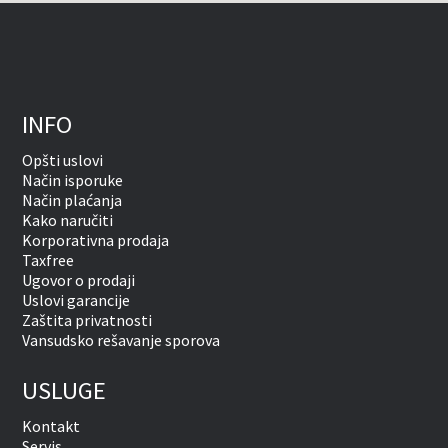
INFO
Opšti uslovi
Način isporuke
Način plaćanja
Kako naručiti
Korporativna prodaja
Taxfree
Ugovor o prodaji
Uslovi garancije
Zaštita privatnosti
Vansudsko rešavanje sporova
USLUGE
Kontakt
Servis