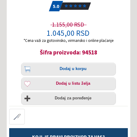
5.0
1
5.0
1.155,00 RSD
1.045,00 RSD
*Cena važi za gotovinsko, virmansko i online plaćanje
Šifra proizvoda: 94518
Količina
Dodaj
Dodaj u korpu
u
korpu
Dodaj
Dodaj u listu želja
u
listu
Uporedi
želja
Dodaj za poređenje
KOJI JE PRAVI PROIZVOD ZA VAS?