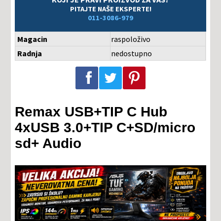
PITAJTE NAŠE EKSPERTE!
011-3086-979
Magacin
raspoloživo
Radnja
nedostupno
Podeli na Facebook-u
Podeli na Twitter-u
Podeli na Pinterest-u
Remax USB+TIP C Hub
4xUSB 3.0+TIP C+SD/micro
sd+ Audio