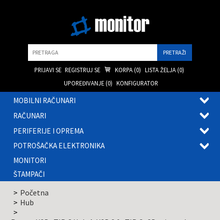
Pretraga
PRIJAVI SE
REGISTRUJ SE
KORPA (
0
)
LISTA ŽELJA (
0
)
UPOREĐIVANJE (
0
)
KONFIGURATOR
MOBILNI RAČUNARI
OTVOR
RAČUNARI
PODME
OTVOR
PERIFERIJE I OPREMA
PODME
OTVOR
POTROŠAČKA ELEKTRONIKA
PODME
OTVOR
MONITORI
PODME
ŠTAMPAČI
Početna
Hub