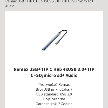
Remax USB+TIP C Hub 4xUSB 3.0+TIP C+SD micro sd+
Audio
Remax USB+TIP C Hub 4xUSB 3.0+TIP
C+SD/micro sd+ Audio
Proizvođač: Remax
Broj USB priključaka: 7
USB standard: USB 3.0
Boja: Srebrna
Garantni rok: 2 Godine