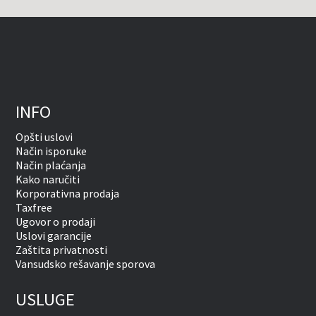
INFO
Opšti uslovi
Način isporuke
Način plaćanja
Kako naručiti
Korporativna prodaja
Taxfree
Ugovor o prodaji
Uslovi garancije
Zaštita privatnosti
Vansudsko rešavanje sporova
USLUGE