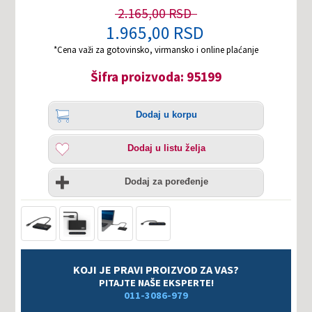
2.165,00 RSD
1.965,00 RSD
*Cena važi za gotovinsko, virmansko i online plaćanje
Šifra proizvoda: 95199
Količina
Dodaj
Dodaj u korpu
u
korpu
Dodaj
Dodaj u listu želja
u
listu
Uporedi
želja
Dodaj za poređenje
KOJI JE PRAVI PROIZVOD ZA VAS?
PITAJTE NAŠE EKSPERTE!
011-3086-979