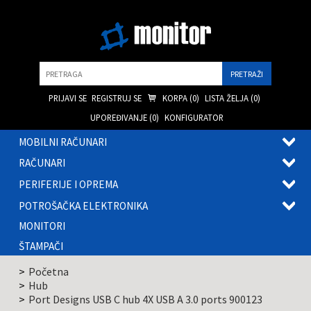
Pretraga
PRIJAVI SE
REGISTRUJ SE
KORPA (
0
)
LISTA ŽELJA (
0
)
UPOREĐIVANJE (
0
)
KONFIGURATOR
MOBILNI RAČUNARI
OTVOR
RAČUNARI
PODME
OTVOR
PERIFERIJE I OPREMA
PODME
OTVOR
POTROŠAČKA ELEKTRONIKA
PODME
OTVOR
MONITORI
PODME
ŠTAMPAČI
Početna
Hub
Port Designs USB C hub 4X USB A 3.0 ports 900123