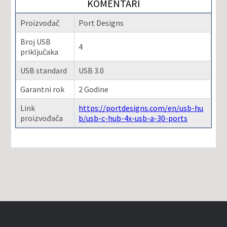
KOMENTARI
Proizvođač
Port Designs
Broj USB
4
priključaka
USB standard
USB 3.0
Garantni rok
2 Godine
Link
https://portdesigns.com/en/usb-hu
proizvođača
b/usb-c-hub-4x-usb-a-30-ports