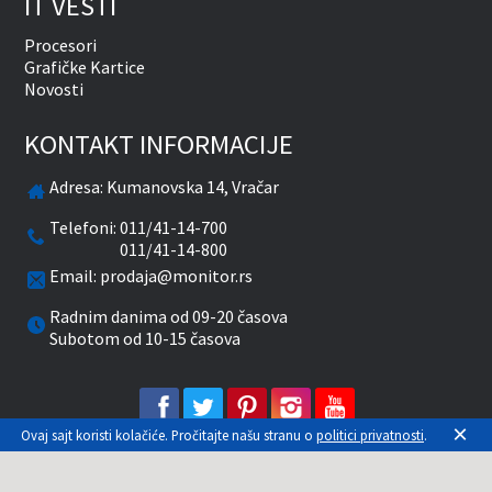
IT VESTI
Procesori
Grafičke Kartice
Novosti
KONTAKT INFORMACIJE
Adresa:
Kumanovska 14, Vračar
Telefoni:
011/41-14-700
011/41-14-800
Email:
prodaja@monitor.rs
Radnim danima od 09-20 časova
Subotom od 10-15 časova
facebook
twitter
pinterest
instagram
youtube
×
Ovaj sajt koristi kolačiće. Pročitajte našu stranu o
politici privatnosti
.
Prikazane cene su sa uračunatim PDV-om. Plaćanje
se vrši isključivo u RSD. Monitor System se