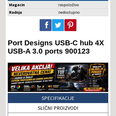
Magacin
raspoloživo
Radnja
nedostupno
Podeli na Facebook-u
Podeli na Twitter-u
Podeli na Pinterest-u
Port Designs USB-C hub 4X
USB-A 3.0 ports 900123
SPECIFIKACIJE
SLIČNI PROIZVODI