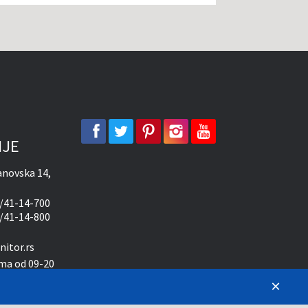
facebook
twitter
pinterest
instagram
youtube
IJE
novska 14,
/41-14-700
/41-14-800
itor.rs
ma od 09-20
×
10-15 časova