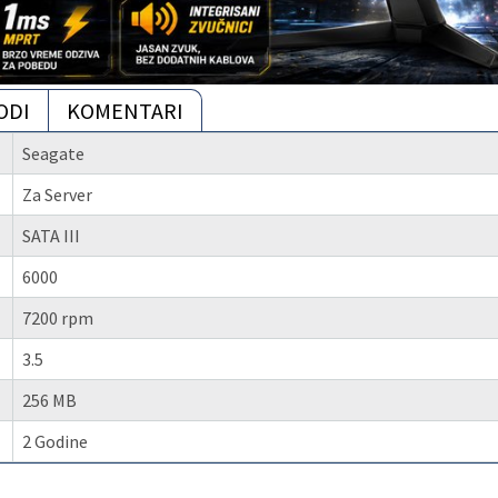
ODI
KOMENTARI
Seagate
Za Server
SATA III
6000
7200 rpm
3.5
256 MB
2 Godine