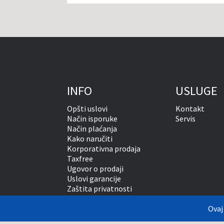
INFO
USLUGE
Opšti uslovi
Kontakt
Način isporuke
Servis
Način plaćanja
Kako naručiti
Korporativna prodaja
Taxfree
Ugovor o prodaji
Uslovi garancije
Zaštita privatnosti
Vansudsko rešavanje sporova
Ovaj