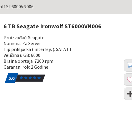
wolf ST6000VN006
6 TB Seagate Ironwolf ST6000VN006
Proizvođač: Seagate
Namena: Za Server
Tip priključka ( interfejs ): SATA III
Veličina u GB: 6000
Brzina obrtaja: 7200 rpm
Koli
Dod
Garantni rok: 2 Godine
u
5.0
1
kor
Dod
5.0
u
list
Upo
želj