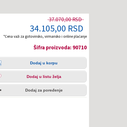
37.070,00 RSD
34.105,00 RSD
*Cena važi za gotovinsko, virmansko i online plaćanje
Šifra proizvoda: 90710
čina
aj
Dodaj u korpu
pu
aj
Dodaj u listu želja
u
redi
a
Dodaj za poređenje