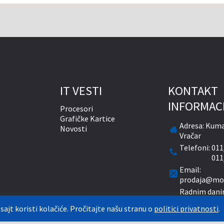
IT VESTI
KONTAKT
INFORMAC
Procesori
Grafičke Kartice
Adresa:
Kuma
Novosti
Vračar
Telefoni:
011
011
Email:
prodaja@mon
Radnim dani
časova
 sajt koristi kolačiće. Pročitajte našu stranu o
politici privatnosti
.
Subotom od 