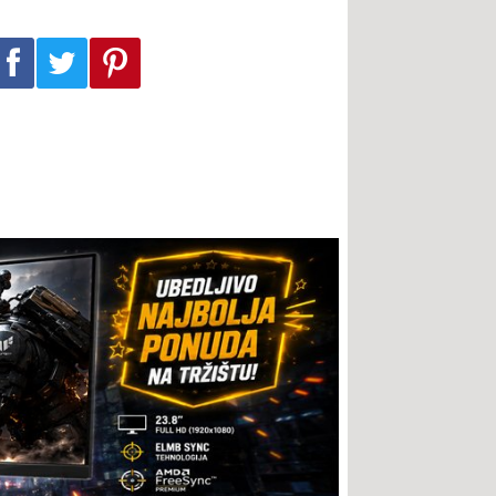
Podeli na Facebook-u
Podeli na Twitter-u
Podeli na Pinterest-u