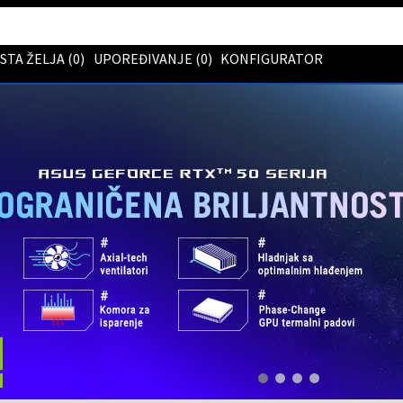
ISTA ŽELJA (
0
)
UPOREĐIVANJE (
0
)
KONFIGURATOR