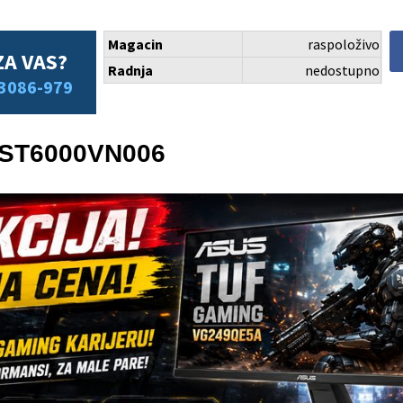
Magacin
raspoloživo
ZA VAS?
Radnja
nedostupno
3086-979
f ST6000VN006