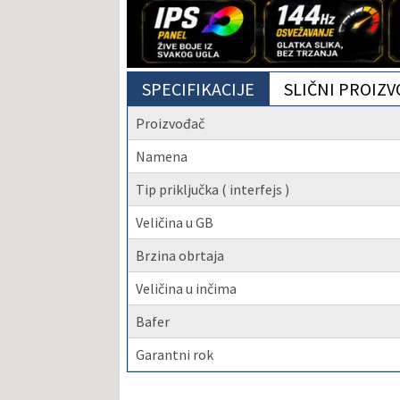
SPECIFIKACIJE
SLIČNI PROIZV
Proizvođač
Namena
Tip priključka ( interfejs )
Veličina u GB
Brzina obrtaja
Veličina u inčima
Bafer
Garantni rok