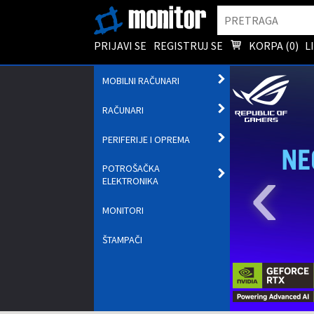
Pretraga
PRIJAVI SE
REGISTRUJ SE
KORPA (
0
)
L
OTVORI
MOBILNI RAČUNARI
PODMENI
OTVORI
RAČUNARI
PODMENI
OTVORI
PERIFERIJE I OPREMA
PODMENI
‹
POTROŠAČKA
OTVORI
ELEKTRONIKA
PODMENI
MONITORI
ŠTAMPAČI