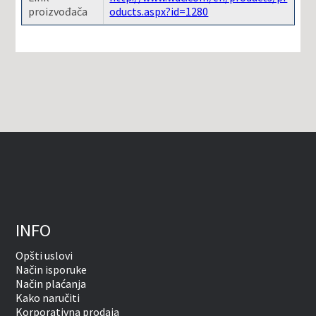
proizvođača
oducts.aspx?id=1280
INFO
Opšti uslovi
Način isporuke
Način plaćanja
Kako naručiti
Korporativna prodaja