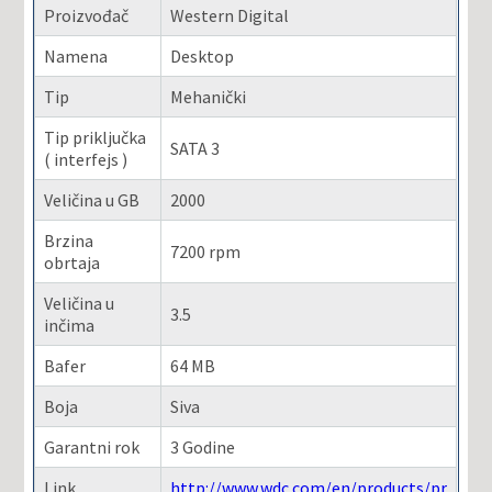
Proizvođač
Western Digital
Namena
Desktop
Tip
Mehanički
Tip priključka
SATA 3
( interfejs )
Veličina u GB
2000
Brzina
7200 rpm
obrtaja
Veličina u
3.5
inčima
Bafer
64 MB
Boja
Siva
Garantni rok
3 Godine
Link
http://www.wdc.com/en/products/pr