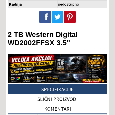
Radnja
nedostupno
Podeli na Facebook-u
Podeli na Twitter-u
Podeli na Pinterest-u
2 TB Western Digital
WD2002FFSX 3.5"
SPECIFIKACIJE
SLIČNI PROIZVODI
KOMENTARI