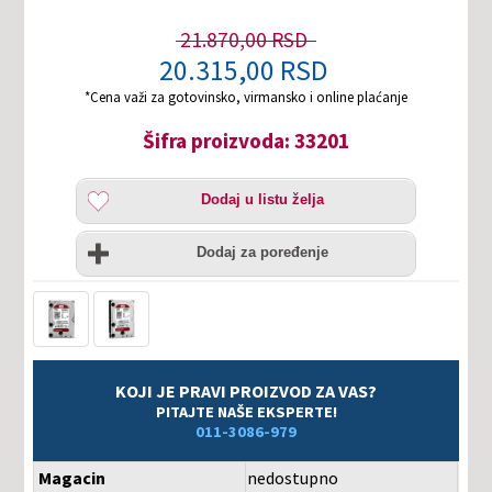
21.870,00 RSD
20.315,00 RSD
*Cena važi za gotovinsko, virmansko i online plaćanje
Šifra proizvoda: 33201
Dodaj
Dodaj u listu želja
u
listu
Uporedi
želja
Dodaj za poređenje
KOJI JE PRAVI PROIZVOD ZA VAS?
PITAJTE NAŠE EKSPERTE!
011-3086-979
Magacin
nedostupno