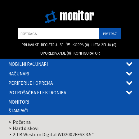
Pretraga
PRIJAVI SE
REGISTRUJ SE
KORPA (
0
)
LISTA ŽELJA (
0
)
UPOREĐIVANJE (
0
)
KONFIGURATOR
MOBILNI RAČUNARI
OTVOR
RAČUNARI
PODME
OTVOR
PERIFERIJE I OPREMA
PODME
OTVOR
POTROŠAČKA ELEKTRONIKA
PODME
OTVOR
MONITORI
PODME
ŠTAMPAČI
Početna
Hard diskovi
2 TB Western Digital WD2002FFSX 3.5"