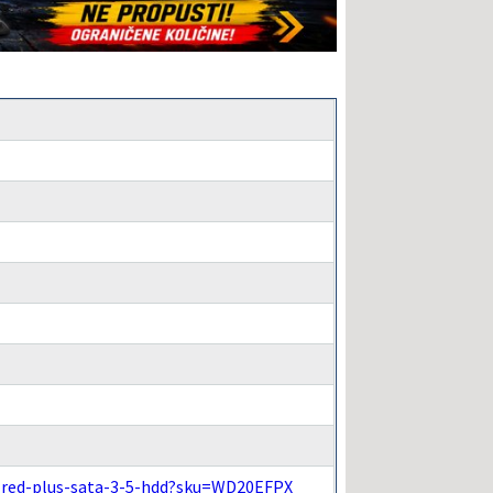
d-red-plus-sata-3-5-hdd?sku=WD20EFPX