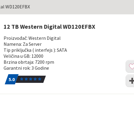
ital WD120EFBX
12 TB Western Digital WD120EFBX
Proizvođač: Western Digital
Namena: Za Server
Tip priključka ( interfejs ): SATA
Veličina u GB: 12000
Brzina obrtaja: 7200 rpm
Dod
Garantni rok: 3 Godine
u
5.0
1
list
Upo
5.0
želj