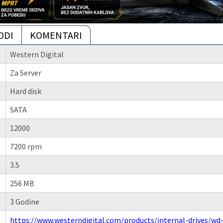
ODI
KOMENTARI
Western Digital
Za Server
Hard disk
SATA
12000
7200 rpm
3.5
256 MB
3 Godine
https://www.westerndigital.com/products/internal-drives/w