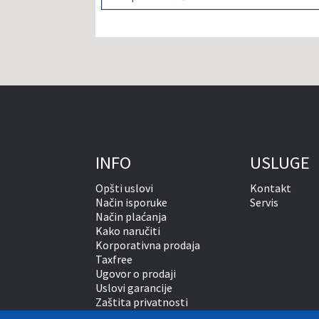
INFO
USLUGE
Opšti uslovi
Kontakt
Način isporuke
Servis
Način plaćanja
Kako naručiti
Korporativna prodaja
Taxfree
Ugovor o prodaji
Uslovi garancije
Zaštita privatnosti
Vansudsko rešavanje sporova