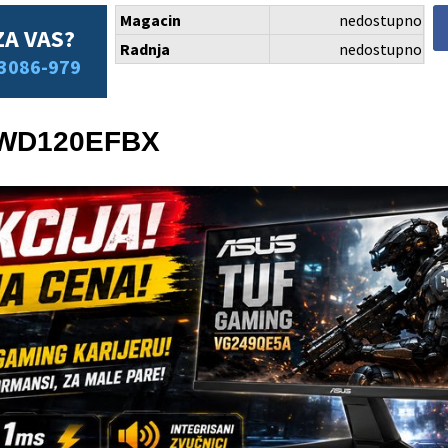
Magacin
nedostupno
ZA VAS?
Radnja
nedostupno
3086-979
l WD120EFBX