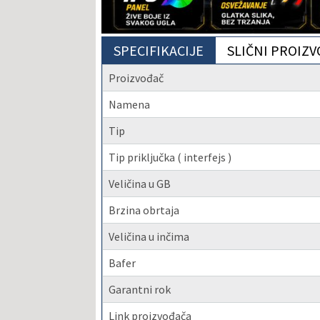
SPECIFIKACIJE
SLIČNI PROIZV
Proizvođač
Namena
Tip
Tip priključka ( interfejs )
Veličina u GB
Brzina obrtaja
Veličina u inčima
Bafer
Garantni rok
Link proizvođača