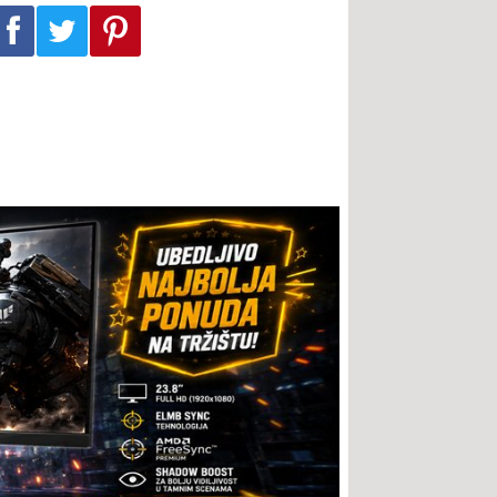
Podeli na Facebook-u
Podeli na Twitter-u
Podeli na Pinterest-u