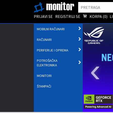
Pretraga
PRIJAVI SE
REGISTRUJ SE
KORPA (
0
)
L
OTVORI
MOBILNI RAČUNARI
PODMENI
OTVORI
RAČUNARI
PODMENI
OTVORI
PERIFERIJE I OPREMA
PODMENI
‹
POTROŠAČKA
OTVORI
ELEKTRONIKA
PODMENI
MONITORI
ŠTAMPAČI