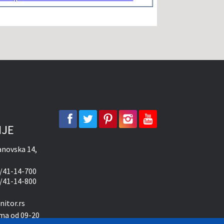
facebook
twitter
pinterest
instagram
youtube
IJE
novska 14,
/41-14-700
/41-14-800
itor.rs
ma od 09-20