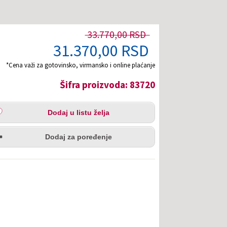
33.770,00 RSD
31.370,00 RSD
*Cena važi za gotovinsko, virmansko i online plaćanje
Šifra proizvoda: 83720
aj
Dodaj u listu želja
u
redi
a
Dodaj za poređenje