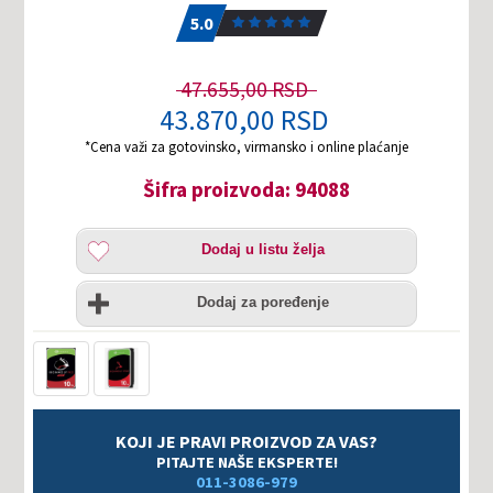
5.0
1
5.0
47.655,00 RSD
43.870,00 RSD
*Cena važi za gotovinsko, virmansko i online plaćanje
Šifra proizvoda: 94088
Dodaj
Dodaj u listu želja
u
listu
Uporedi
želja
Dodaj za poređenje
KOJI JE PRAVI PROIZVOD ZA VAS?
PITAJTE NAŠE EKSPERTE!
011-3086-979