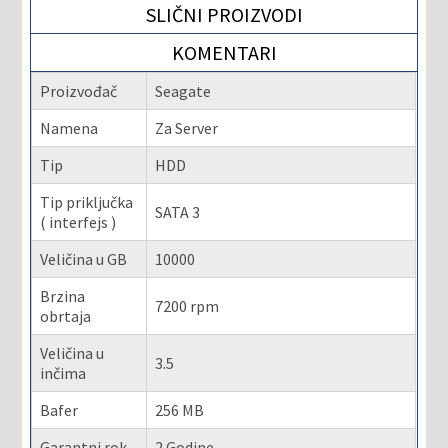
SLIČNI PROIZVODI
KOMENTARI
Proizvođač
Seagate
Namena
Za Server
Tip
HDD
Tip priključka
SATA 3
( interfejs )
Veličina u GB
10000
Brzina
7200 rpm
obrtaja
Veličina u
3.5
inčima
Bafer
256 MB
Garantni rok
2 Godine