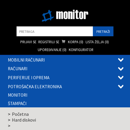
Pretraga
PRIJAVI SE
REGISTRUJ SE
KORPA (
0
)
LISTA ŽELJA (
0
)
UPOREĐIVANJE (
0
)
KONFIGURATOR
MOBILNI RAČUNARI
OTVOR
RAČUNARI
PODME
OTVOR
PERIFERIJE I OPREMA
PODME
OTVOR
POTROŠAČKA ELEKTRONIKA
PODME
OTVOR
MONITORI
PODME
ŠTAMPAČI
Početna
Hard diskovi