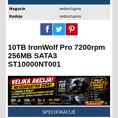
Magacin
nedostupno
Radnja
nedostupno
Podeli na Facebook-u
Podeli na Twitter-u
Podeli na Pinterest-u
10TB IronWolf Pro 7200rpm
256MB SATA3
ST10000NT001
SPECIFIKACIJE