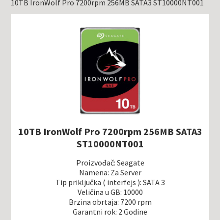
10TB IronWolf Pro 7200rpm 256MB SATA3 ST10000NT001
10TB IronWolf Pro 7200rpm 256MB SATA3
ST10000NT001
Proizvođač: Seagate
Namena: Za Server
Tip priključka ( interfejs ): SATA 3
Veličina u GB: 10000
Brzina obrtaja: 7200 rpm
Garantni rok: 2 Godine