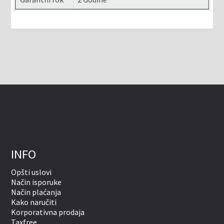
INFO
Opšti uslovi
Način isporuke
Način plaćanja
Kako naručiti
Korporativna prodaja
Taxfree