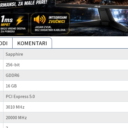
ODI
KOMENTARI
Sapphire
256-bit
GDDR6
16 GB
PCI Express 5.0
3010 MHz
20000 MHz