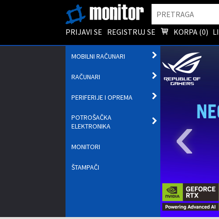
Pretraga
PRIJAVI SE
REGISTRUJ SE
KORPA (
0
)
L
OTVORI
MOBILNI RAČUNARI
PODMENI
OTVORI
RAČUNARI
PODMENI
OTVORI
PERIFERIJE I OPREMA
PODMENI
‹
POTROŠAČKA
OTVORI
ELEKTRONIKA
PODMENI
MONITORI
ŠTAMPAČI