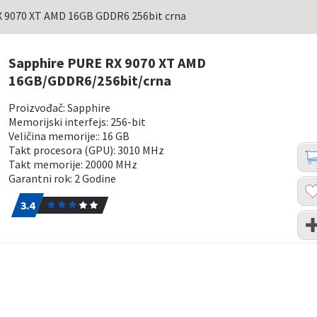
 9070 XT AMD 16GB GDDR6 256bit crna
Sapphire PURE RX 9070 XT AMD
16GB/GDDR6/256bit/crna
Proizvođač: Sapphire
Memorijski interfejs: 256-bit
Veličina memorije:: 16 GB
Koli
Dod
Takt procesora (GPU): 3010 MHz
u
Takt memorije: 20000 MHz
kor
Garantni rok: 2 Godine
Dod
3.4
9
u
3.4
list
Upo
želj