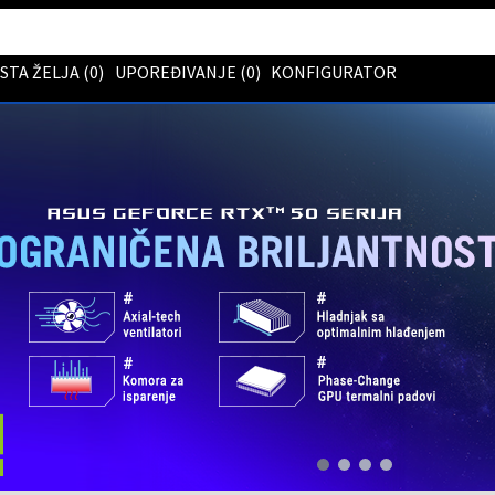
ISTA ŽELJA (
0
)
UPOREĐIVANJE (
0
)
KONFIGURATOR