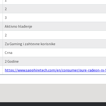
2
2
3
Aktivno hlađenje
2
Za Gaming i zahtevne korisnike
Crna
2 Godine
https://www.sapphiretech.com/en/consumer/pure-radeon-rx-