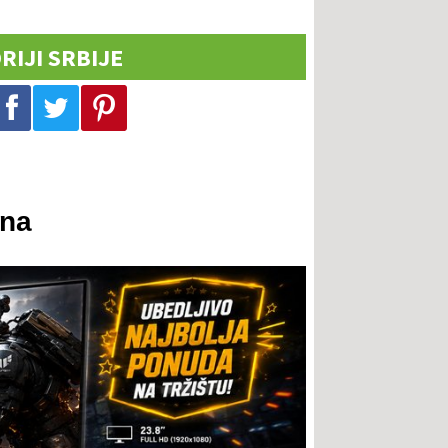
RIJI SRBIJE
Podeli na Facebook-u
Podeli na Twitter-u
Podeli na Pinterest-u
rna