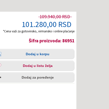
109.940,00 RSD
101.280,00 RSD
*Cena važi za gotovinsko, virmansko i online plaćanje
Šifra proizvoda: 86951
čina
aj
Dodaj u korpu
pu
aj
Dodaj u listu želja
u
redi
a
Dodaj za poređenje