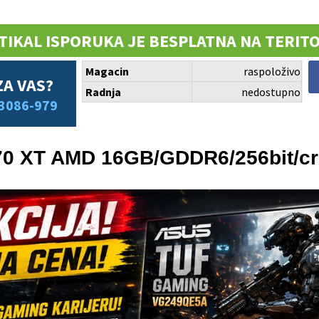
TIKAL ISPORUKA JE BESPLATNA NA TERITO
Magacin
raspoloživo
ZA VAS?
Radnja
nedostupno
3086-979
70 XT AMD 16GB/GDDR6/256bit/c