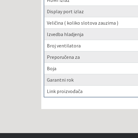
HDMI izlaz
Display port izlaz
Veličina ( koliko slotova zauzima )
Izvedba hladjenja
Broj ventilatora
Preporučena za
Boja
Garantni rok
Link proizvođača