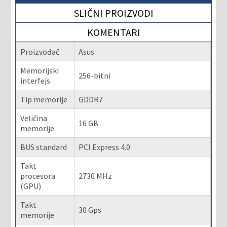
SLIČNI PROIZVODI
KOMENTARI
Proizvođač
Asus
Memorijski
256-bitni
interfejs
Tip memorije
GDDR7
Veličina
16 GB
memorije:
BUS standard
PCI Express 4.0
Takt
procesora
2730 MHz
(GPU)
Takt
30 Gps
memorije