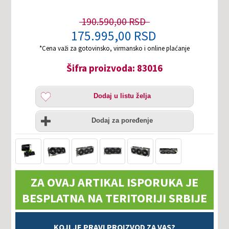
190.590,00 RSD
175.995,00 RSD
*Cena važi za gotovinsko, virmansko i online plaćanje
Šifra proizvoda: 83016
Dodaj
Dodaj u listu želja
u
listu
Uporedi
želja
Dodaj za poređenje
ZA OVAJ ARTIKAL ISPORUKA JE
BESPLATNA NA TERITORIJI SRBIJE
KOJI JE PRAVI PROIZVOD ZA VAS?