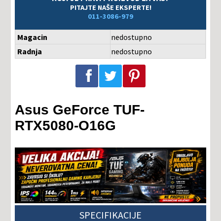
PITAJTE NAŠE EKSPERTE!
011-3086-979
Magacin
nedostupno
Radnja
nedostupno
Podeli na Facebook-u
Podeli na Twitter-u
Podeli na Pinterest-u
Asus GeForce TUF-
RTX5080-O16G
SPECIFIKACIJE