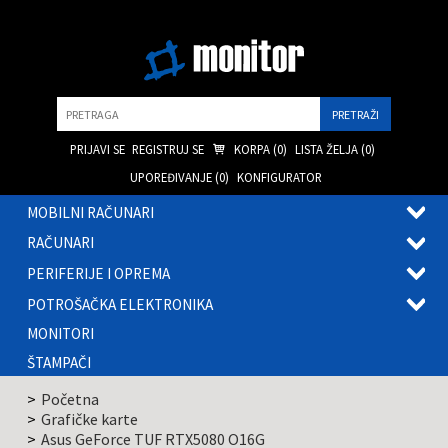
Pretraga
PRIJAVI SE
REGISTRUJ SE
KORPA (
0
)
LISTA ŽELJA (
0
)
UPOREĐIVANJE (
0
)
KONFIGURATOR
MOBILNI RAČUNARI
OTVOR
RAČUNARI
PODME
OTVOR
PERIFERIJE I OPREMA
PODME
OTVOR
POTROŠAČKA ELEKTRONIKA
PODME
OTVOR
MONITORI
PODME
ŠTAMPAČI
Početna
Grafičke karte
Asus GeForce TUF RTX5080 O16G