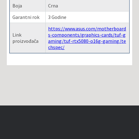
Boja
Crna
Garantni rok
3 Godine
https://www.asus.com/motherboard
Link
s-components/graphics-cards/tuf-g
proizvođača
aming/tuf-rtx5080-o16g-gaming/te
chspec/