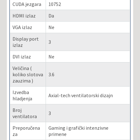
CUDA jezgara
10752
HDMI izlaz
Da
VGA izlaz
Ne
Display port
3
izlaz
DVI izlaz
Ne
Veličina (
koliko slotova
3.6
zauzima )
Izvedba
Axial-tech ventilatorski dizajn
hladjenja
Broj
3
ventilatora
Preporučena
Gaming i grafički intenzivne
za
primene