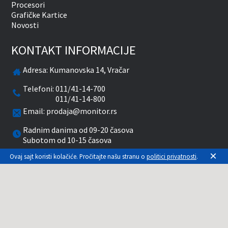
Procesori
Grafičke Kartice
Novosti
KONTAKT INFORMACIJE
Adresa:
Kumanovska 14, Vračar
Telefoni:
011/41-14-700
011/41-14-800
Email:
prodaja@monitor.rs
Radnim danima od 09-20 časova
Subotom od 10-15 časova
×
Ovaj sajt koristi kolačiće. Pročitajte našu stranu o
politici privatnosti
.
facebook
twitter
pinterest
instagram
youtube
Prikazane cene su sa uračunatim PDV-om. Plaćanje
se vrši isključivo u RSD. Monitor System se
maksimalno trudi da sve opise, slike i cene što je
moguće tačnije prikaže. Uključujući sve resurse, a