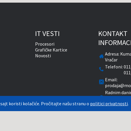
IT VESTI
KONTAKT
INFORMAC
Procesori
Grafičke Kartice
Adresa:
Kuma
Novosti
Vračar
Telefoni:
011
011
Email:
prodaja@mon
Radnim dani
časova
 sajt koristi kolačiće. Pročitajte našu stranu o
politici privatnosti
.
Subotom od 
natim PDV-om. Plaćanje se vrši isključivo u RSD. Monitor System se maksimalno trudi
aže. Uključujući sve resurse, a zbog komplikovanosti sistema online prodaje, ne m
tu tačni. Za proveru stanja, opisa, cena ili bilo koje drugo pitanje, kontaktirajte 