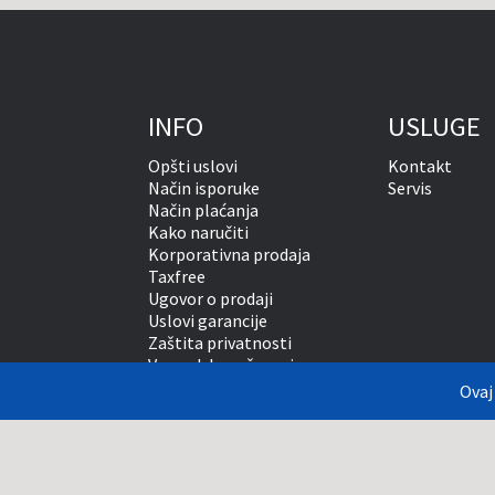
INFO
USLUGE
Opšti uslovi
Kontakt
Način isporuke
Servis
Način plaćanja
Kako naručiti
Korporativna prodaja
Taxfree
Ugovor o prodaji
Uslovi garancije
Zaštita privatnosti
Vansudsko rešavanje sporova
Ovaj
Prikazane cene su sa uraču
što je moguće tačnije prik
podaci na našem saj