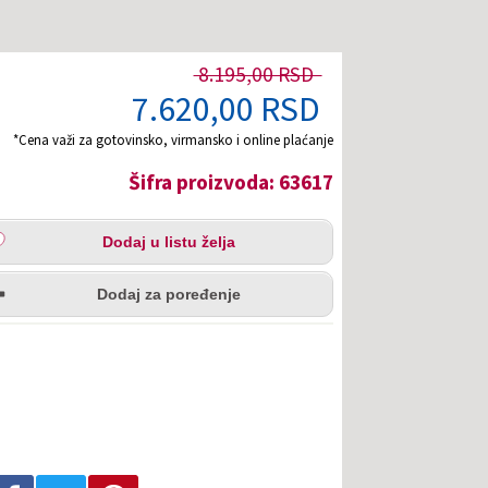
8.195,00 RSD
7.620,00 RSD
*Cena važi za gotovinsko, virmansko i online plaćanje
Šifra proizvoda: 63617
aj
Dodaj u listu želja
u
redi
a
Dodaj za poređenje
Podeli na Facebook-u
Podeli na Twitter-u
Podeli na Pinterest-u