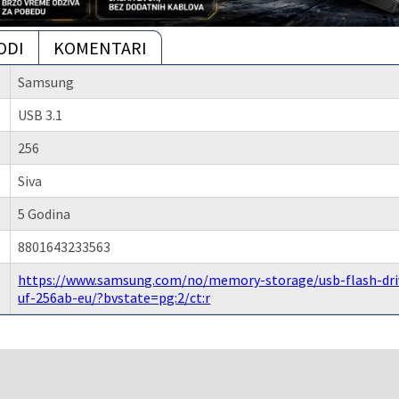
ODI
KOMENTARI
Samsung
USB 3.1
256
Siva
5 Godina
8801643233563
https://www.samsung.com/no/memory-storage/usb-flash-drive
uf-256ab-eu/?bvstate=pg:2/ct:r