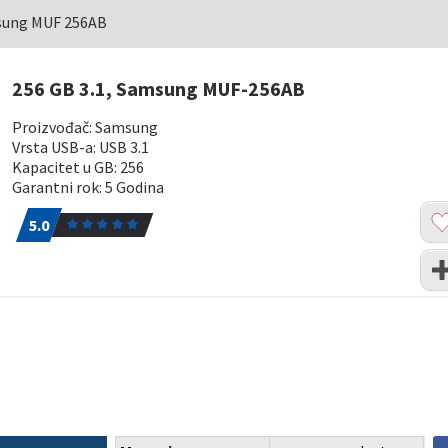
msung MUF 256AB
256 GB 3.1, Samsung MUF-256AB
Proizvođač: Samsung
Vrsta USB-a: USB 3.1
Kapacitet u GB: 256
Garantni rok: 5 Godina
5.0
1
Dod
5.0
u
list
Upo
želj