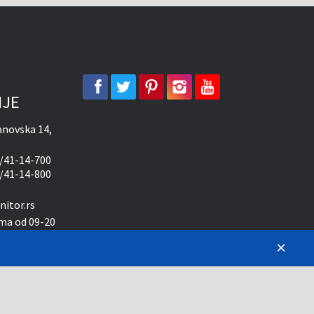
facebook
twitter
pinterest
instagram
youtube
IJE
novska 14,
/41-14-700
/41-14-800
itor.rs
ma od 09-20
×
10-15 časova
 da sve opise, slike i cene
ožemo garantovati da su svi
nas na 011-3086-979.