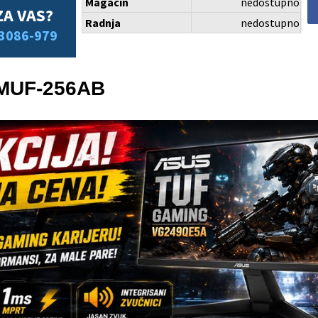
Magacin
nedostupno
ZA VAS?
Radnja
nedostupno
3086-979
 MUF-256AB