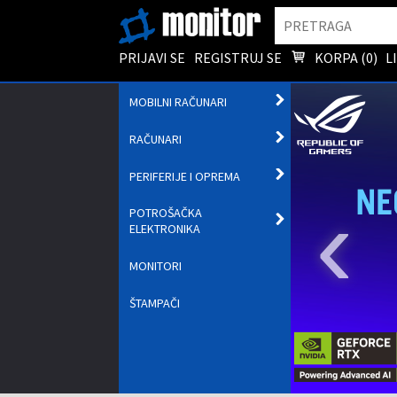
Pretraga
PRIJAVI SE
REGISTRUJ SE
KORPA (
0
)
L
OTVORI
MOBILNI RAČUNARI
PODMENI
OTVORI
RAČUNARI
PODMENI
OTVORI
PERIFERIJE I OPREMA
PODMENI
‹
POTROŠAČKA
OTVORI
ELEKTRONIKA
PODMENI
MONITORI
ŠTAMPAČI