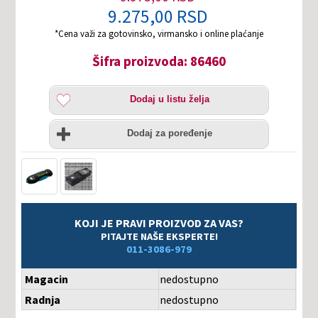
9.275,00 RSD
*Cena važi za gotovinsko, virmansko i online plaćanje
Šifra proizvoda: 86460
Dodaj
Dodaj u listu želja
u
listu
Uporedi
želja
Dodaj za poređenje
KOJI JE PRAVI PROIZVOD ZA VAS?
PITAJTE NAŠE EKSPERTE!
011-3086-979
Magacin
nedostupno
Radnja
nedostupno