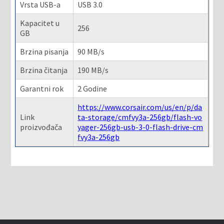
Vrsta USB-a
USB 3.0
Kapacitet u
256
GB
Brzina pisanja
90 MB/s
Brzina čitanja
190 MB/s
Garantni rok
2 Godine
https://www.corsair.com/us/en/p/da
Link
ta-storage/cmfvy3a-256gb/flash-vo
proizvođača
yager-256gb-usb-3-0-flash-drive-cm
fvy3a-256gb