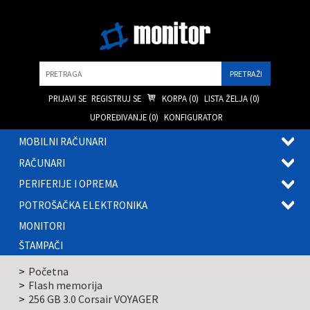
Pretraga
PRIJAVI SE
REGISTRUJ SE
KORPA (
0
)
LISTA ŽELJA (
0
)
UPOREĐIVANJE (
0
)
KONFIGURATOR
MOBILNI RAČUNARI
OTVOR
RAČUNARI
PODME
OTVOR
PERIFERIJE I OPREMA
PODME
OTVOR
POTROŠAČKA ELEKTRONIKA
PODME
OTVOR
MONITORI
PODME
ŠTAMPAČI
Početna
Flash memorija
256 GB 3.0 Corsair VOYAGER