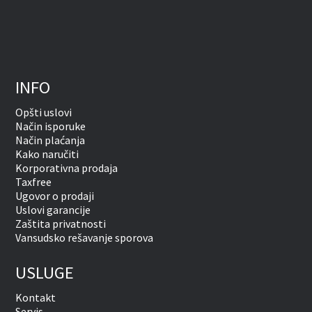
INFO
Opšti uslovi
Način isporuke
Način plaćanja
Kako naručiti
Korporativna prodaja
Taxfree
Ugovor o prodaji
Uslovi garancije
Zaštita privatnosti
Vansudsko rešavanje sporova
USLUGE
Kontakt
Servis