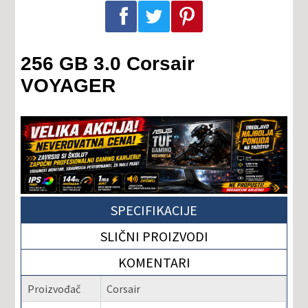
Podeli na Facebook-u
Podeli na Twitter-u
Podeli na Pinterest-u
256 GB 3.0 Corsair
VOYAGER
SPECIFIKACIJE
SLIČNI PROIZVODI
KOMENTARI
Proizvođač
Corsair