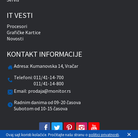
IT VESTI
Procesori
Grafičke Kartice
Novosti
KONTAKT INFORMACIJE
Adresa:
Kumanovska 14, Vračar
Telefoni:
011/41-14-700
011/41-14-800
Email:
prodaja@monitor.rs
Radnim danima od 09-20 časova
Subotom od 10-15 časova
facebook
twitter
pinterest
instagram
youtube
×
Ovaj sajt koristi kolačiće. Pročitajte našu stranu o
politici privatnosti
.