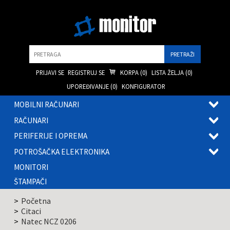
Pretraga
PRIJAVI SE
REGISTRUJ SE
KORPA (
0
)
LISTA ŽELJA (
0
)
UPOREĐIVANJE (
0
)
KONFIGURATOR
MOBILNI RAČUNARI
OTVOR
RAČUNARI
PODME
OTVOR
PERIFERIJE I OPREMA
PODME
OTVOR
POTROŠAČKA ELEKTRONIKA
PODME
OTVOR
MONITORI
PODME
ŠTAMPAČI
Početna
Citaci
Natec NCZ 0206