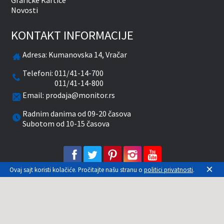
Grafičke Kartice
Novosti
KONTAKT INFORMACIJE
Adresa:
Kumanovska 14, Vračar
Telefoni:
011/41-14-700
011/41-14-800
Email:
prodaja@monitor.rs
Radnim danima od 09-20 časova
Subotom od 10-15 časova
facebook
twitter
pinterest
instagram
youtube
×
Ovaj sajt koristi kolačiće. Pročitajte našu stranu o
politici privatnosti
.
Prikazane cene su sa uračunatim PDV-om. Plaćanje
se vrši isključivo u RSD. Monitor System se
maksimalno trudi da sve opise, slike i cene što je
moguće tačnije prikaže. Uključujući sve resurse, a
zbog komplikovanosti sistema online prodaje, ne
možemo garantovati da su svi podaci na našem