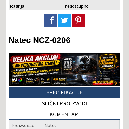
Radnja
nedostupno
Podeli na Facebook-u
Podeli na Twitter-u
Podeli na Pinterest-u
Natec NCZ-0206
SPECIFIKACIJE
SLIČNI PROIZVODI
KOMENTARI
Proizvođač
Natec