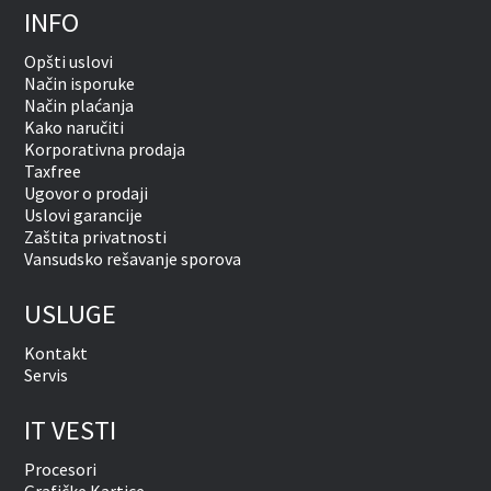
INFO
Opšti uslovi
Način isporuke
Način plaćanja
Kako naručiti
Korporativna prodaja
Taxfree
Ugovor o prodaji
Uslovi garancije
Zaštita privatnosti
Vansudsko rešavanje sporova
USLUGE
Kontakt
Servis
IT VESTI
Procesori