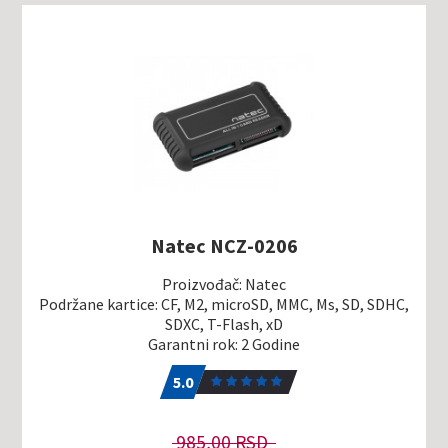
Natec NCZ-0206
Proizvođač: Natec
Podržane kartice: CF, M2, microSD, MMC, Ms, SD, SDHC,
SDXC, T-Flash, xD
Garantni rok: 2 Godine
5.0
2
5.0
985,00 RSD