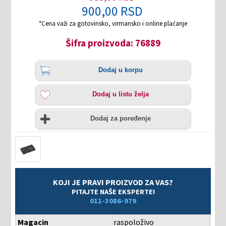
900,00 RSD
*Cena važi za gotovinsko, virmansko i online plaćanje
Šifra proizvoda: 76889
Količina
Dodaj
Dodaj u korpu
u
korpu
Dodaj
Dodaj u listu želja
u
listu
Uporedi
želja
Dodaj za poređenje
KOJI JE PRAVI PROIZVOD ZA VAS?
PITAJTE NAŠE EKSPERTE!
011-3086-979
Magacin
raspoloživo