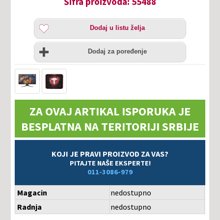
Šifra proizvoda: 55488
Dodaj
Dodaj u listu želja
u
listu
Uporedi
želja
Dodaj za poređenje
ZA OVAJ ARTIKAL ISPORUKA JE
BESPLATNA NA TERITORIJI SRBIJE
KOJI JE PRAVI PROIZVOD ZA VAS?
PITAJTE NAŠE EKSPERTE!
011-3086-979
Magacin
nedostupno
Radnja
nedostupno