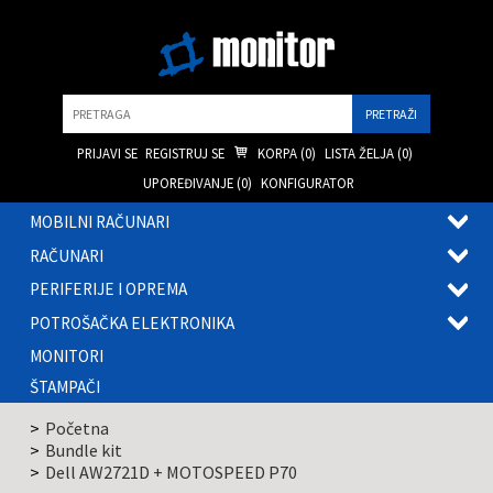
Pretraga
PRIJAVI SE
REGISTRUJ SE
KORPA (
0
)
LISTA ŽELJA (
0
)
UPOREĐIVANJE (
0
)
KONFIGURATOR
MOBILNI RAČUNARI
OTVOR
RAČUNARI
PODME
OTVOR
PERIFERIJE I OPREMA
PODME
OTVOR
POTROŠAČKA ELEKTRONIKA
PODME
OTVOR
MONITORI
PODME
ŠTAMPAČI
Početna
Bundle kit
Dell AW2721D + MOTOSPEED P70