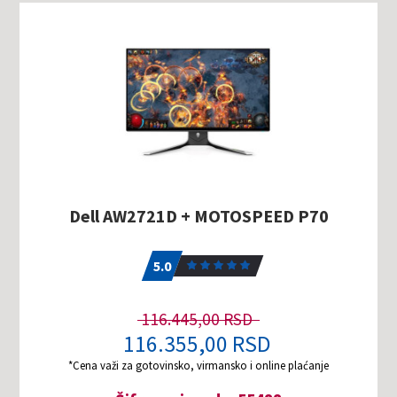
Dell AW2721D + MOTOSPEED P70
5.0
1
5.0
116.445,00 RSD
116.355,00 RSD
*Cena važi za gotovinsko, virmansko i online plaćanje