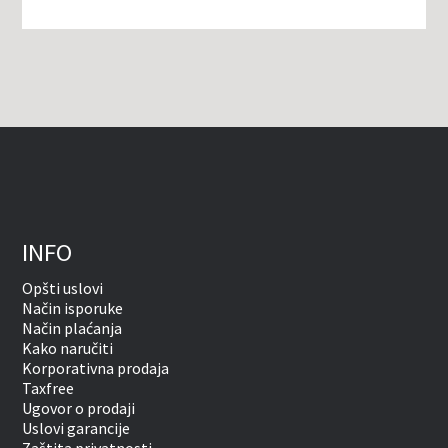
INFO
Opšti uslovi
Način isporuke
Način plaćanja
Kako naručiti
Korporativna prodaja
Taxfree
Ugovor o prodaji
Uslovi garancije