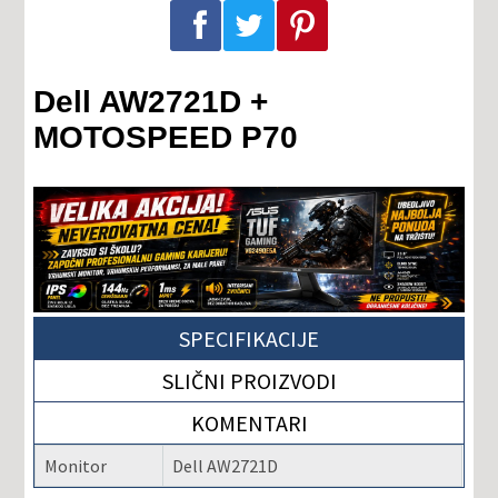
Podeli na Facebook-u
Podeli na Twitter-u
Podeli na Pinterest-u
Dell AW2721D +
MOTOSPEED P70
SPECIFIKACIJE
SLIČNI PROIZVODI
KOMENTARI
Monitor
Dell AW2721D