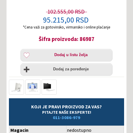
102.555,00 RSD
95.215,00 RSD
*Cena važi za gotovinsko, virmansko i online plaćanje
Šifra proizvoda: 86987
Dodaj
Dodaj u listu želja
u
listu
Uporedi
želja
Dodaj za poređenje
KOJI JE PRAVI PROIZVOD ZA VAS?
PITAJTE NAŠE EKSPERTE!
011-3086-979
Magacin
nedostupno