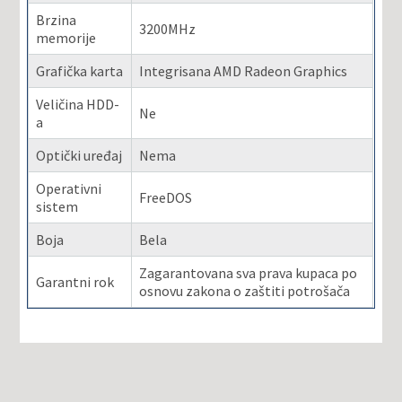
Brzina
3200MHz
memorije
Grafička karta
Integrisana AMD Radeon Graphics
Veličina HDD-
Ne
a
Optički uređaj
Nema
Operativni
FreeDOS
sistem
Boja
Bela
Zagarantovana sva prava kupaca po
Garantni rok
osnovu zakona o zaštiti potrošača