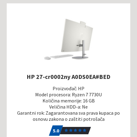
HP 27-cr0002ny A0DS0EA#BED
Proizvođač: HP
Model procesora: Ryzen 7 7730U
Količina memorije: 16 GB
Veličina HDD-a: Ne
Garantni rok: Zagarantovana sva prava kupaca po
osnovu zakona o zaštiti potrošača
5.0
1
5.0