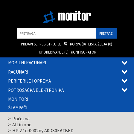
Pretraga
PRIJAVI SE
REGISTRUJ SE
KORPA (
0
)
LISTA ŽELJA (
0
)
UPOREĐIVANJE (
0
)
KONFIGURATOR
MOBILNI RAČUNARI
OTVOR
RAČUNARI
PODME
OTVOR
PERIFERIJE I OPREMA
PODME
OTVOR
POTROŠAČKA ELEKTRONIKA
PODME
OTVOR
MONITORI
PODME
ŠTAMPAČI
Početna
All in one
HP 27 cr0002ny A0DS0EA#BED