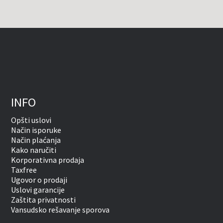
INFO
Opšti uslovi
Način isporuke
Način plaćanja
Kako naručiti
Korporativna prodaja
Taxfree
Ugovor o prodaji
Uslovi garancije
Zaštita privatnosti
Vansudsko rešavanje sporova