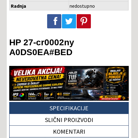
Radnja
nedostupno
Podeli na Facebook-u
Podeli na Twitter-u
Podeli na Pinterest-u
HP 27-cr0002ny
A0DS0EA#BED
SPECIFIKACIJE
SLIČNI PROIZVODI
KOMENTARI